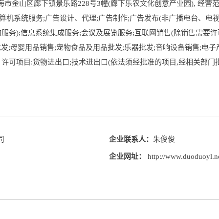
金山区廊下镇景乐路228号3幢(廊下乐农文化创意产业园), 经营
算机系统服务;广告设计、代理;广告制作;广告发布(非广播电台、电视
服务);信息系统集成服务;会议及展览服务;互联网销售(除销售需要许
发;母婴用品销售;宠物食品及用品批发;乐器批发;音响设备销售;电子
。许可项目:货物进出口;技术进出口(依法须经批准的项目,经相关部
司
企业联系人：
朱俊俊
企业网址：
http://www.duoduoyl.n